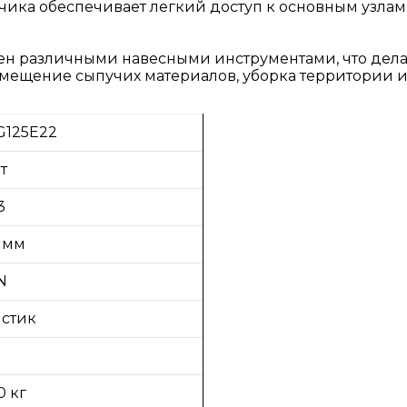
зчика обеспечивает легкий доступ к основным узлам 
щен различными навесными инструментами, что дел
ремещение сыпучих материалов, уборка территории и
125E22
т
3
 мм
N
стик
0 кг