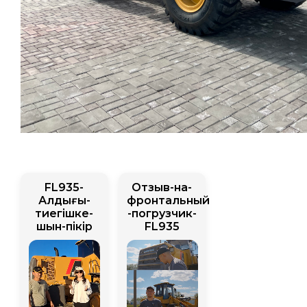
FL935-
Отзыв-на-
Алдыңғы-
фронтальный
тиегішке-
-погрузчик-
шын-пікір
FL935