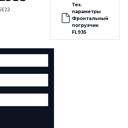
Тех.
5E22
параметры
Фронтальный
погрузчик
FL935