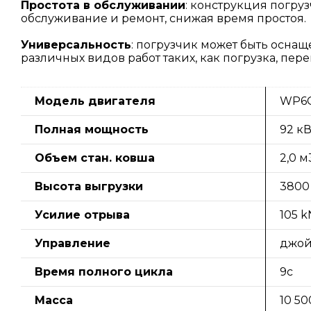
Простота в обслуживании
: конструкция погру
обслуживание и ремонт, снижая время простоя.
Универсальность
: погрузчик может быть осна
различных видов работ таких, как погрузка, пе
Модель двигателя
WP6G
Полная мощность
92 кВ
Объем стан. ковша
2,0 м
Высота выгрузки
3800
Усилие отрыва
105 k
Управление
джой
Время полного цикла
9с
Масса
10 50