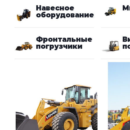
Навесное
М
оборудование
Фронтальные
В
погрузчики
п