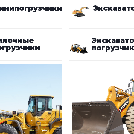
инипогрузчики
Экскават
илочные
Экскават
огрузчики
погрузчи